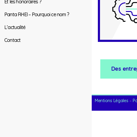
Et les honoraires ?
Panta RHEI – Pourquoi ce nom ?
L’actualité
Contact
Des entre
Mentions Légales
–
Po