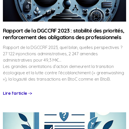
Rapport de la DGCCRF 2023 : stabilité des priorités,
renforcement des obligations des professionnels
Rapport de la DGCCRF 2023, quel bilan, quelles perspectives ?
27 122 injonctions administratives, 2 247 amendes
administratives pour 49,3 M€…
Les grandes orientations d’action demeurent la transition
écologique et la lutte contre l’écoblanchiment (« greenwashing
»), la loyauté des transactions en BtoC comme en BtoB.
Lire l'article ->